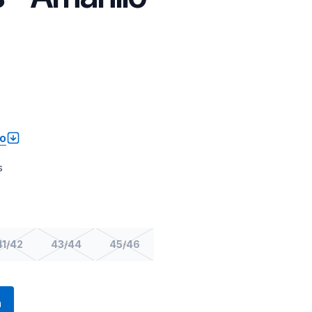
to
s
41/42
43/44
45/46
a