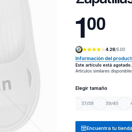
1
0
0
4.28
/
5.00
Información del produc
Este artículo está agotado.
Artículos similares disponible
Elegir tamaño
37/38
39/40
Encuentra tu tiend