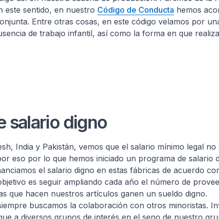
 este sentido, en nuestro
Código de Conducta
hemos aco
njunta. Entre otras cosas, en este código velamos por un
usencia de trabajo infantil, así como la forma en que reali
 salario digno
h, India y Pakistán, vemos que el salario mínimo legal no s
por eso por lo que hemos iniciado un programa de salario 
anciamos el salario digno en estas fábricas de acuerdo co
objetivo es seguir ampliando cada año el número de prove
s que hacen nuestros artículos ganen un sueldo digno.
siempre buscamos la colaboración con otros minoristas. I
ue a diversos grupos de interés en el seno de nuestro gr