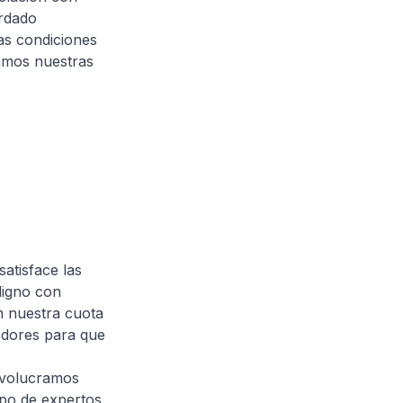
rdado
as condiciones
zamos nuestras
atisface las
digno con
n nuestra cuota
edores para que
nvolucramos
upo de expertos