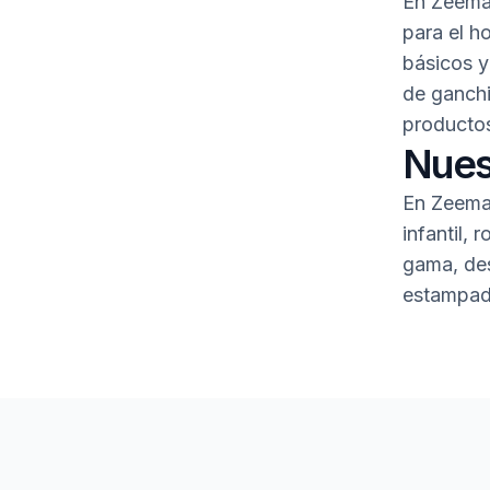
En Zeeman
para el h
básicos 
de ganchi
productos
Nues
En Zeeman
infantil,
gama, des
estampad