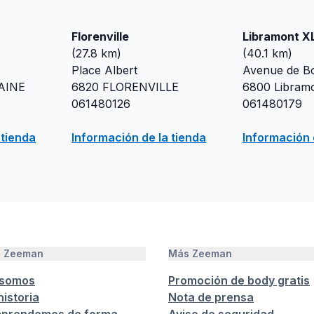
Florenville
Libramont X
(
27.8
km)
(
40.1
km)
Place Albert
Avenue de Bo
AINE
6820
FLORENVILLE
6800
Libram
061480126
061480179
 tienda
Información de la tienda
Información 
e Zeeman
Más Zeeman
 somos
Promoción de body gratis
istoria
Nota de prensa