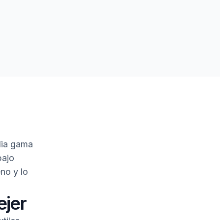
lia gama
bajo
no y lo
ejer