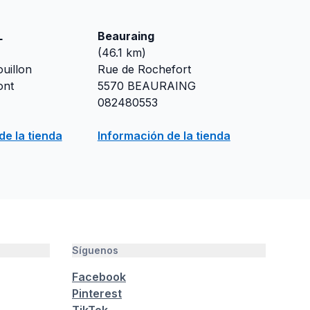
L
Beauraing
(
46.1
km)
uillon
Rue de Rochefort
ont
5570
BEAURAING
082480553
de la tienda
Información de la tienda
Síguenos
Facebook
Pinterest