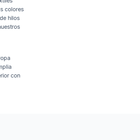
tiles
s colores
de hilos
nuestros
ropa
mplia
rior con