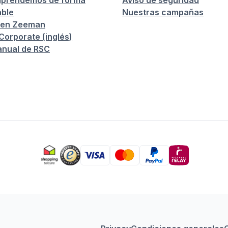
prendemos de forma
Aviso de seguridad
ble
Nuestras campañas
 en Zeeman
orporate (inglés)
anual de RSC