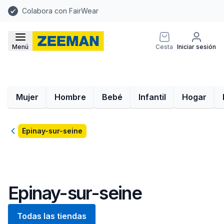
Colabora con FairWear
Menú
Cesta
Iniciar sesión
Mujer
Hombre
Bebé
Infantil
Hogar
Volver
Epinay-sur-seine
Epinay-sur-seine
Todas las tiendas