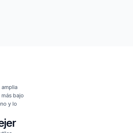
 amplia
o más bajo
no y lo
ejer