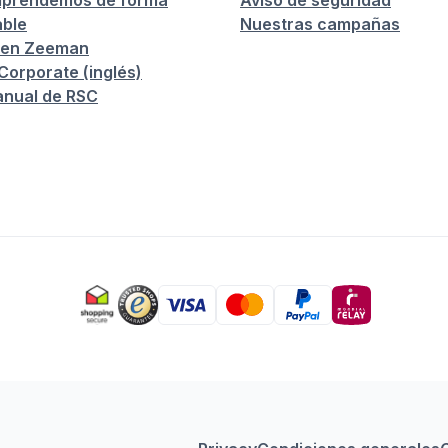
prendemos de forma
Aviso de seguridad
ble
Nuestras campañas
 en Zeeman
orporate (inglés)
anual de RSC