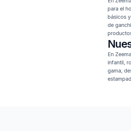
En Zeeman
para el h
básicos 
de ganchi
productos
Nues
En Zeeman
infantil,
gama, des
estampad