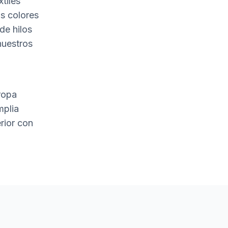
tiles
s colores
de hilos
nuestros
ropa
mplia
rior con