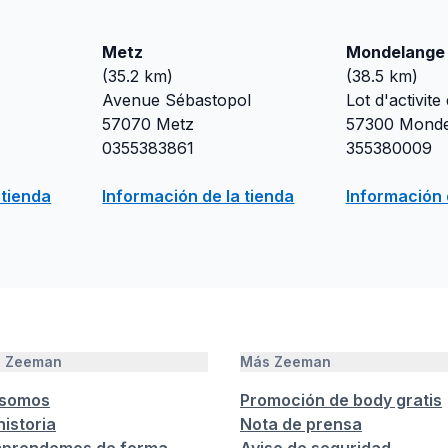
Metz
Mondelange
(
35.2
km)
(
38.5
km)
Avenue Sébastopol
Lot d'activite
57070
Metz
57300
Monde
0355383861
355380009
 tienda
Información de la tienda
Información 
e Zeeman
Más Zeeman
 somos
Promoción de body gratis
istoria
Nota de prensa