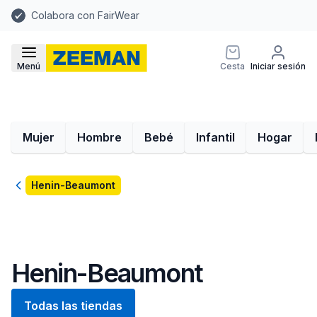
Colabora con FairWear
Menú
Cesta
Iniciar sesión
Mujer
Hombre
Bebé
Infantil
Hogar
Volver
Henin-Beaumont
Henin-Beaumont
Todas las tiendas