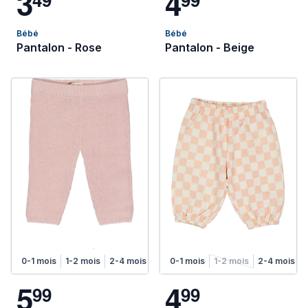
3
4
Bébé
Bébé
Pantalon - Rose
Pantalon - Beige
0-1 mois
1-2 mois
2-4 mois
4-6 mois
0-1 mois
1-2 mois
2-4 mois
5
4
9
9
9
9