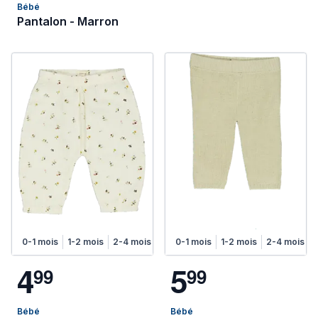
Bébé
Pantalon - Marron
0-1 mois
1-2 mois
2-4 mois
4-6 mois
0-1 mois
1-2 mois
2-4 mois
4
5
9
9
9
9
Bébé
Bébé