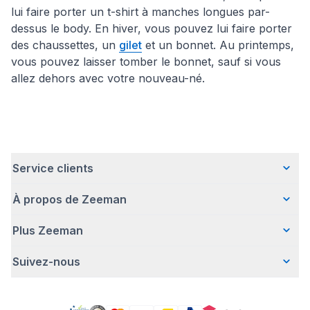
lui faire porter un t-shirt à manches longues par-
dessus le body. En hiver, vous pouvez lui faire porter
des chaussettes, un
gilet
et un bonnet. Au printemps,
vous pouvez laisser tomber le bonnet, sauf si vous
allez dehors avec votre nouveau-né.
Service clients
À propos de Zeeman
Questions fréquentes
Contact
Plus Zeeman
Qui sommes-nous ?
Livraison
Notre histoire
Paiement
Suivez-nous
Avertissement de sécurité
Une entreprise responsable
Retour d'articles
Communiqué de presse
Travailler chez Zeeman
Garantie
Facebook
Offre body gratuit
Zeeman Corporate (anglais)
Compte