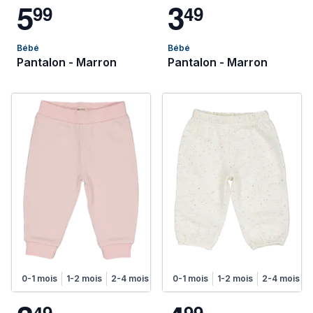
5
3
9
9
4
9
Bébé
Bébé
Pantalon - Marron
Pantalon - Marron
0-1 mois
1-2 mois
2-4 mois
4-6 mois
0-1 mois
1-2 mois
2-4 mois
4
9
9
9