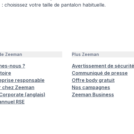
e : choisissez votre taille de pantalon habituelle.
 de Zeeman
Plus Zeeman
mes-nous ?
Avertissement de sécurit
toire
Communiqué de presse
eprise responsable
Offre body gratuit
er chez Zeeman
Nos campagnes
orporate (anglais)
Zeeman Business
annuel RSE