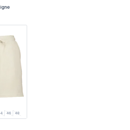
ligne
44
46
48