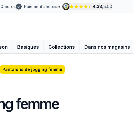
 50 euros
Paiement sécurisé
4.33
/
5.00
son
Basiques
Collections
Dans nos magasins
Pantalons de jogging femme
ing femme