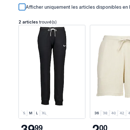
Afficher uniquement les articles disponibles en 
2 articles
trouvé(s)
S
M
L
XL
36
38
40
42
3
9
2
9
9
0
0