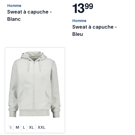
1
3
9
9
Homme
Sweat à capuche -
Blanc
Homme
Sweat à capuche -
Bleu
S
M
L
XL
XXL