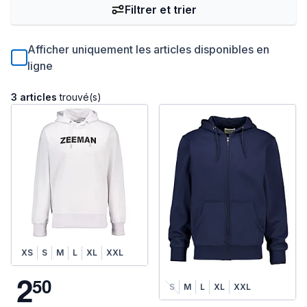
Filtrer et trier
Afficher uniquement les articles disponibles en
ligne
3 articles
trouvé(s)
XS
S
M
L
XL
XXL
2
5
0
S
M
L
XL
XXL