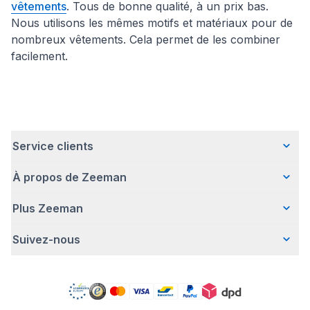
vêtements
. Tous de bonne qualité, à un prix bas.
Nous utilisons les mêmes motifs et matériaux pour de
nombreux vêtements. Cela permet de les combiner
facilement.
Service clients
À propos de Zeeman
Questions fréquentes
Contact
Plus Zeeman
Qui sommes-nous ?
Livraison
Notre histoire
Paiement
Suivez-nous
Avertissement de sécurité
Une entreprise responsable
Retour d'articles
Communiqué de presse
Travailler chez Zeeman
Garantie
Facebook
Offre body gratuit
Zeeman Corporate (anglais)
Compte
Pinterest
Nos campagnes
Rapport annuel RSE
Magasins Zeeman
TikTok
Zeeman Business