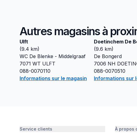
Autres magasins à proxi
Ulft
Doetinchem De B
(
9.4
km)
(
9.6
km)
WC De Blenke - Middelgraaf
De Bongerd
7071 WT
ULFT
7006 NH
DOETI
088-0070110
088-0070510
Informations sur le magasin
Informations sur 
Service clients
À propos