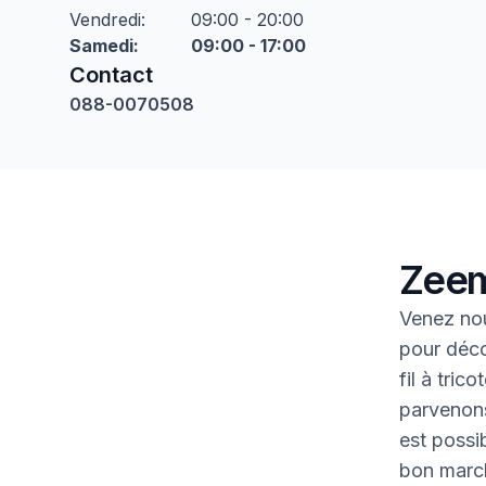
Vendredi
:
09:00 - 20:00
Samedi
:
09:00 - 17:00
Contact
088-0070508
Zeem
Venez nou
pour déco
fil à tric
parvenons
est possib
bon marc