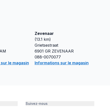
Zevenaar
(
13.1
km)
Grietsestraat
DAM
6901 GR
ZEVENAAR
8
088-0070077
 sur le magasin
Informations sur le magasin
Suivez-nous