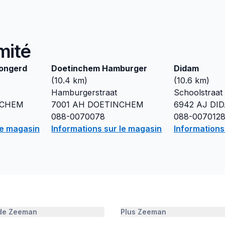
mité
ongerd
Doetinchem Hamburger
Didam
(
10.4
km)
(
10.6
km)
Hamburgerstraat
Schoolstraat
NCHEM
7001 AH
DOETINCHEM
6942 AJ
DI
088-0070078
088-007012
le magasin
Informations sur le magasin
Informations
 de Zeeman
Plus Zeeman