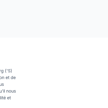
g ('S)
on et de
ous
u’il nous
ité et