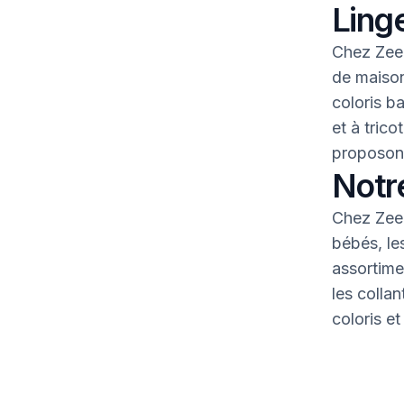
Linge
Chez Zeem
de maison
coloris b
et à tric
proposons
Notr
Chez Zeem
bébés, le
assortime
les colla
coloris et