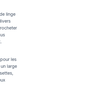
de linge
divers
crocheter
ous
.
pour les
un large
settes,
eux