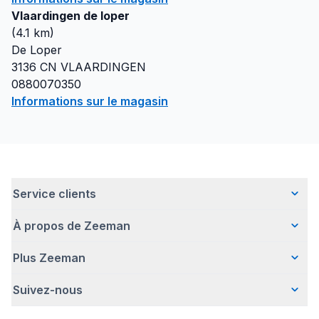
Vlaardingen de loper
(
4.1
km)
De Loper
3136 CN
VLAARDINGEN
0880070350
Informations sur le magasin
Service clients
À propos de Zeeman
Questions fréquentes
Contact
Plus Zeeman
Qui sommes-nous ?
Livraison
Notre histoire
Paiement
Suivez-nous
Avertissement de sécurité
Une entreprise responsable
Retour d'articles
Communiqué de presse
Travailler chez Zeeman
Garantie