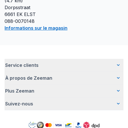
(
4.7
km)
Dorpsstraat
6661 EK
ELST
088-0070148
Informations sur le magasin
Service clients
À propos de Zeeman
Questions fréquentes
Contact
Plus Zeeman
Qui sommes-nous ?
Livraison
Notre histoire
Paiement
Suivez-nous
Avertissement de sécurité
Une entreprise responsable
Retour d'articles
Communiqué de presse
Travailler chez Zeeman
Garantie
Facebook
Offre body gratuit
Zeeman Corporate (anglais)
Compte
Pinterest
Nos campagnes
Rapport annuel RSE
Magasins Zeeman