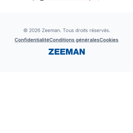
TikTok
Zeeman Business
Detergents
YouTube
Déclaration de Conformité
Instagram
LinkedIn
© 2026 Zeeman. Tous droits réservés.
Confidentialité
Conditions générales
Cookies