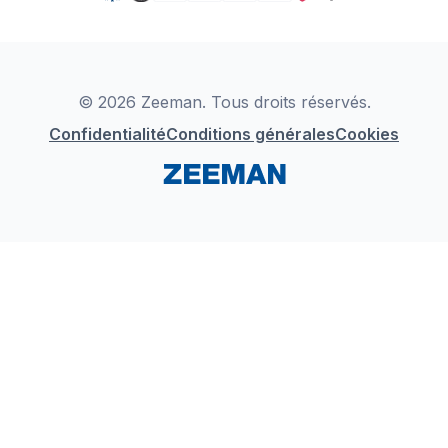
TikTok
Zeeman Business
Detergents
YouTube
Déclaration de Conformité
Instagram
LinkedIn
© 2026 Zeeman. Tous droits réservés.
Confidentialité
Conditions générales
Cookies