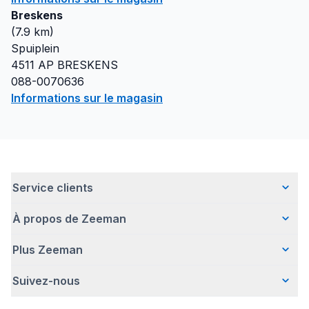
Breskens
(
7.9
km)
Spuiplein
4511 AP
BRESKENS
088-0070636
Informations sur le magasin
Service clients
À propos de Zeeman
Questions fréquentes
Contact
Plus Zeeman
Qui sommes-nous ?
Livraison
Notre histoire
Paiement
Suivez-nous
Avertissement de sécurité
Une entreprise responsable
Retour d'articles
Communiqué de presse
Travailler chez Zeeman
Garantie