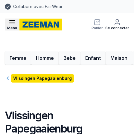
Collabore avec FairWear
Menu
Panier
Se connecter
Femme
Homme
Bebe
Enfant
Maison
Retour
Vlissingen Papegaaienburg
Vlissingen
Papegaaienburg