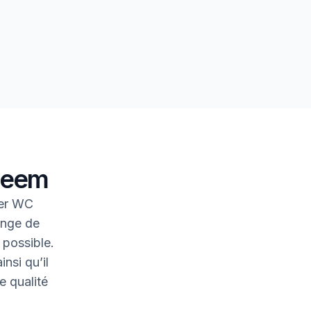
heem
eer WC
inge de
 possible.
nsi qu’il
e qualité