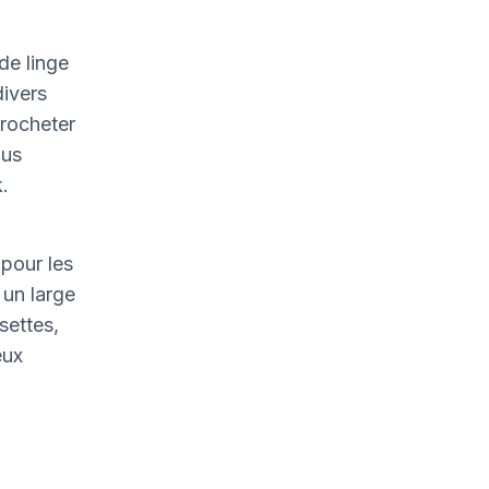
de linge
divers
crocheter
ous
.
pour les
un large
settes,
eux