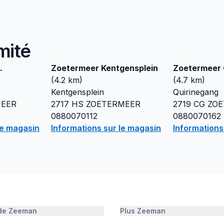
mité
.
Zoetermeer Kentgensplein
Zoetermeer 
(
4.2
km)
(
4.7
km)
Kentgensplein
Quirinegang
MEER
2717 HS
ZOETERMEER
2719 CG
ZOE
0880070112
0880070162
le magasin
Informations sur le magasin
Informations
 de Zeeman
Plus Zeeman