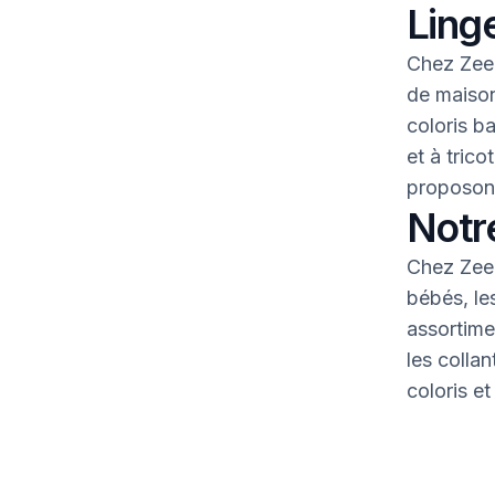
Linge
Chez Zeem
de maison
coloris b
et à tric
proposons
Notr
Chez Zeem
bébés, le
assortime
les colla
coloris et