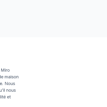
 Miro
 de maison
le. Nous
u’il nous
ité et