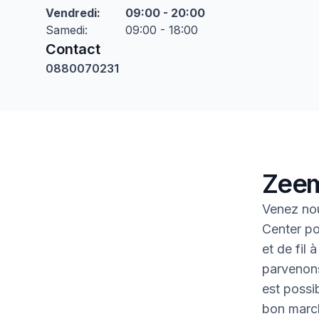
Vendredi
:
09:00 - 20:00
Samedi
:
09:00 - 18:00
Contact
0880070231
Zeem
Venez no
Center po
et de fil 
parvenons
est possib
bon marc