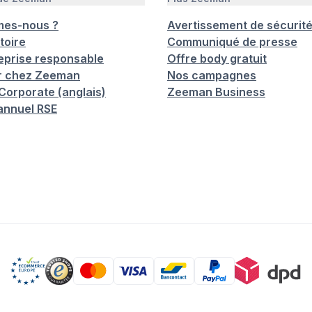
mes-nous ?
Avertissement de sécurit
toire
Communiqué de presse
eprise responsable
Offre body gratuit
er chez Zeeman
Nos campagnes
orporate (anglais)
Zeeman Business
annuel RSE