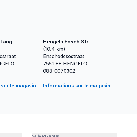
.Lang
Hengelo Ensch.Str.
(
10.4
km)
dstraat
Enschedesestraat
NGELO
7551 EE
HENGELO
5
088-0070302
 sur le magasin
Informations sur le magasin
Suivez-nous