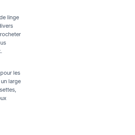
de linge
divers
crocheter
ous
.
pour les
un large
settes,
eux