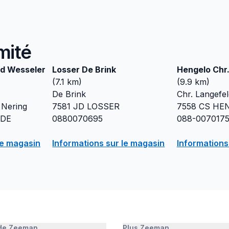
mité
d Wesseler
Losser De Brink
Hengelo Chr
(
7.1
km)
(
9.9
km)
De Brink
Chr. Langefel
 Nering
7581 JD
LOSSER
7558 CS
HE
DE
0880070695
088-007017
le magasin
Informations sur le magasin
Informations
 de Zeeman
Plus Zeeman