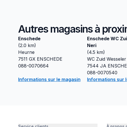
Autres magasins à proxi
Enschede
Enschede WC Zui
(
2.0
km)
Neri
Heurne
(
4.5
km)
7511 GX
ENSCHEDE
WC Zuid Wesseler
088-0070664
7544 JA
ENSCHE
088-0070540
Informations sur le magasin
Informations sur 
Service clients
À propos