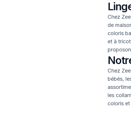
Linge
Chez Zeem
de maison
coloris b
et à tric
proposons
Notr
Chez Zeem
bébés, le
assortime
les colla
coloris et