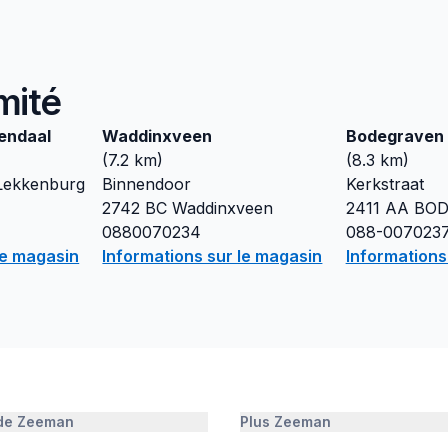
mité
endaal
Waddinxveen
Bodegraven
(
7.2
km)
(
8.3
km)
Lekkenburg
Binnendoor
Kerkstraat
2742 BC
Waddinxveen
2411 AA
BOD
0880070234
088-007023
le magasin
Informations sur le magasin
Informations
 de Zeeman
Plus Zeeman