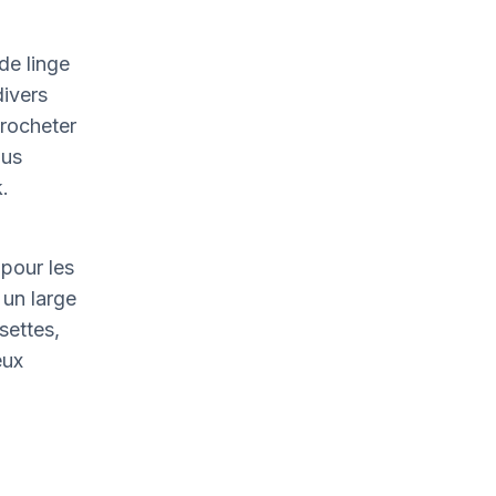
de linge
divers
crocheter
ous
.
pour les
un large
settes,
eux