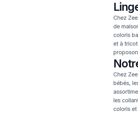
Linge
Chez Zeem
de maison
coloris b
et à tric
proposons
Notr
Chez Zeem
bébés, le
assortime
les colla
coloris et