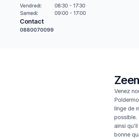
Vendredi
:
08:30 - 17:30
Samedi
:
09:00 - 17:00
Contact
0880070099
Zeem
Venez no
Poldermol
linge de m
possible.
ainsi qu’i
bonne qua