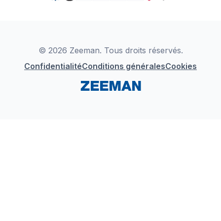
TikTok
Zeeman Business
Detergents
YouTube
Déclaration de Conformité
Instagram
LinkedIn
© 2026 Zeeman. Tous droits réservés.
Confidentialité
Conditions générales
Cookies