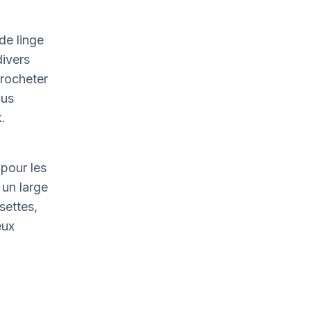
de linge
divers
crocheter
ous
.
pour les
un large
settes,
eux