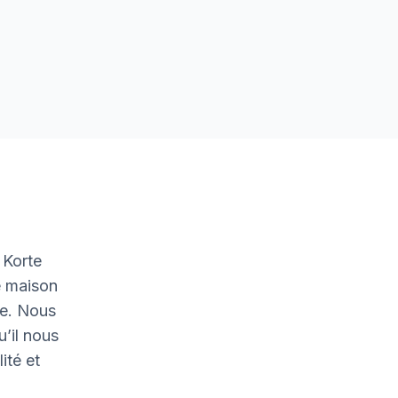
 Korte
e maison
le. Nous
u’il nous
ité et