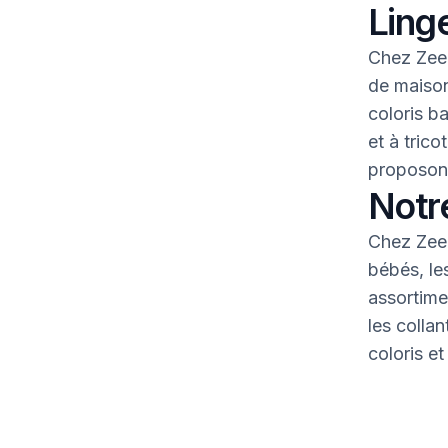
Linge
Chez Zeem
de maison
coloris b
et à tric
proposons
Notr
Chez Zeem
bébés, le
assortime
les colla
coloris et