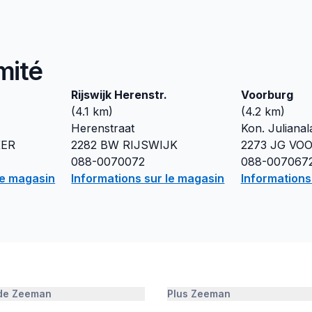
mité
Rijswijk Herenstr.
Voorburg
(
4.1
km)
(
4.2
km)
Herenstraat
Kon. Julianal
KER
2282 BW
RIJSWIJK
2273 JG
VO
088-0070072
088-007067
le magasin
Informations sur le magasin
Informations
 de Zeeman
Plus Zeeman