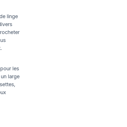
de linge
divers
crocheter
ous
.
pour les
un large
settes,
eux