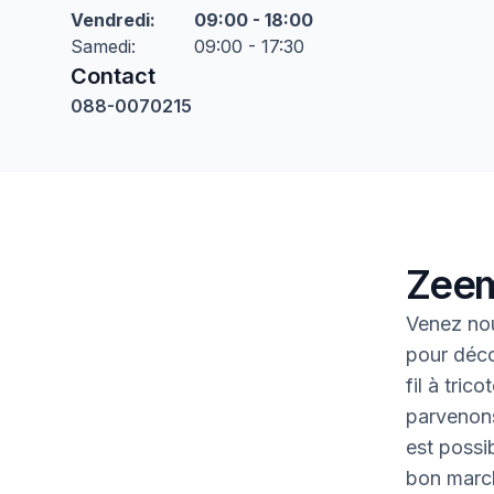
Vendredi
:
09:00 - 18:00
Samedi
:
09:00 - 17:30
Contact
088-0070215
Zeem
Venez no
pour déco
fil à tric
parvenons
est possib
bon marc