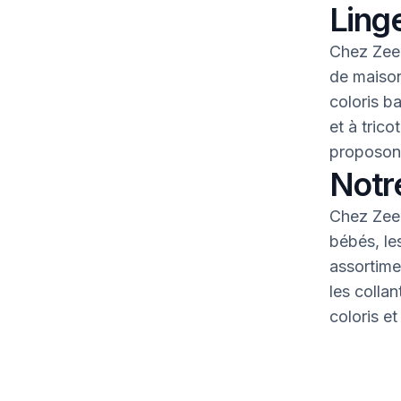
Linge
Chez Zeem
de maison
coloris b
et à tric
proposons
Notr
Chez Zeem
bébés, le
assortime
les colla
coloris et