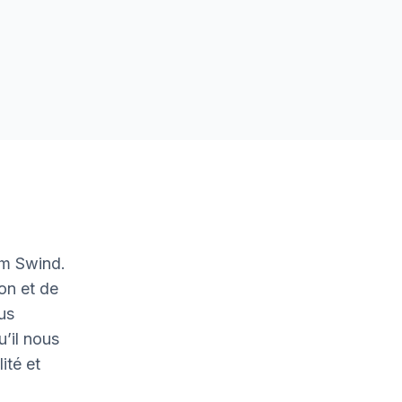
am Swind.
on et de
ous
u’il nous
ité et