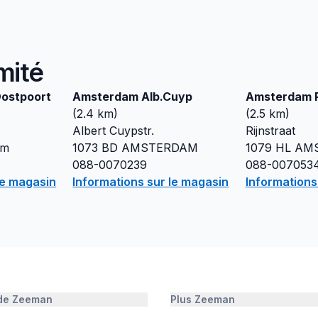
mité
ostpoort
Amsterdam Alb.Cuyp
Amsterdam R
(
2.4
km)
(
2.5
km)
Albert Cuypstr.
Rijnstraat
am
1073 BD
AMSTERDAM
1079 HL
AM
088-0070239
088-007053
le magasin
Informations sur le magasin
Informations
 de Zeeman
Plus Zeeman