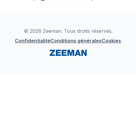
TikTok
Zeeman Business
Detergents
YouTube
Déclaration de Conformité
Instagram
LinkedIn
© 2026 Zeeman. Tous droits réservés.
Confidentialité
Conditions générales
Cookies