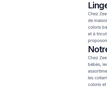
Linge
Chez Zeem
de maison
coloris b
et à tric
proposons
Notr
Chez Zeem
bébés, le
assortime
les colla
coloris et