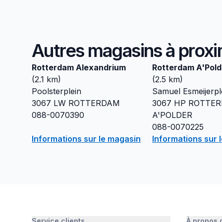
Autres magasins à proxi
Rotterdam Alexandrium
Rotterdam A'Pold
(
2.1
km)
(
2.5
km)
Poolsterplein
Samuel Esmeijerpl
3067 LW
ROTTERDAM
3067 HP
ROTTE
088-0070390
A'POLDER
088-0070225
Informations sur le magasin
Informations sur 
Service clients
À propos