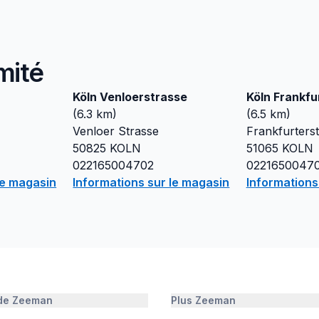
mité
Köln Venloerstrasse
Köln Frankfu
(
6.3
km)
(
6.5
km)
Venloer Strasse
Frankfurters
50825
KOLN
51065
KOLN
022165004702
0221650047
le magasin
Informations sur le magasin
Informations
 de Zeeman
Plus Zeeman