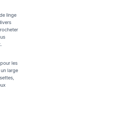
de linge
divers
crocheter
ous
.
pour les
un large
settes,
eux