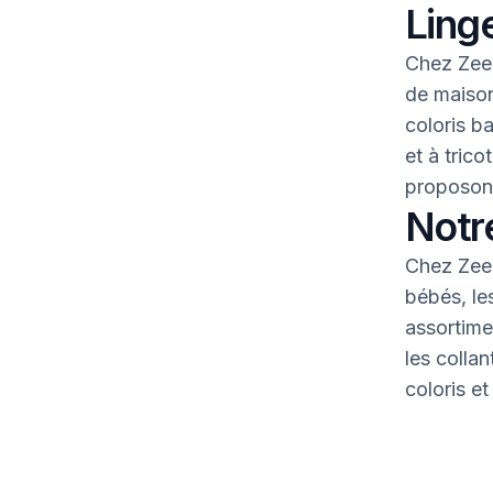
Linge
Chez Zeem
de maison
coloris b
et à tric
proposons
Notr
Chez Zeem
bébés, le
assortime
les colla
coloris et