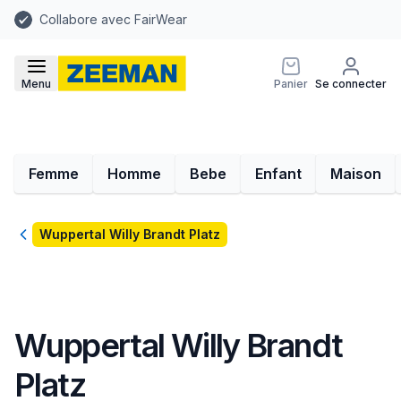
Collabore avec FairWear
Menu
Panier
Se connecter
Femme
Homme
Bebe
Enfant
Maison
Retour
Wuppertal Willy Brandt Platz
Wuppertal Willy Brandt
Platz