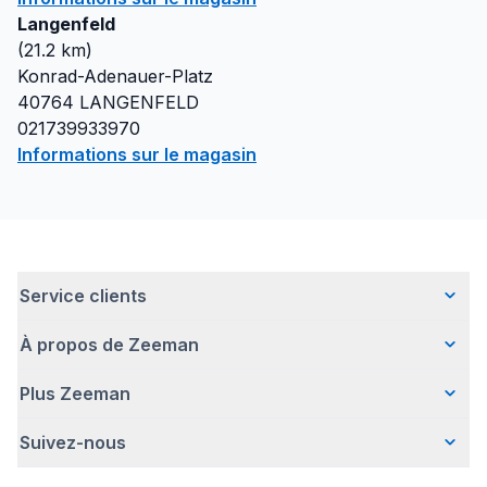
Langenfeld
(
21.2
km)
Konrad-Adenauer-Platz
40764
LANGENFELD
021739933970
Informations sur le magasin
Service clients
À propos de Zeeman
Questions fréquentes
Contact
Plus Zeeman
Qui sommes-nous ?
Livraison
Notre histoire
Paiement
Suivez-nous
Avertissement de sécurité
Une entreprise responsable
Retour d'articles
Communiqué de presse
Travailler chez Zeeman
Garantie