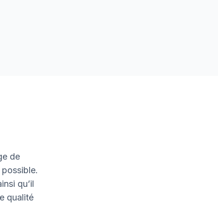
g
ge de
 possible.
nsi qu’il
e qualité