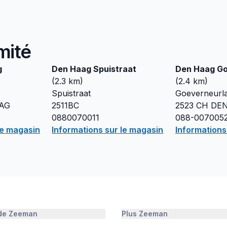
mité
g
Den Haag Spuistraat
Den Haag Go
(
2.3
km)
(
2.4
km)
Spuistraat
Goeverneurl
AG
2511BC
2523 CH
DE
0880070011
088-007005
le magasin
Informations sur le magasin
Informations
 de Zeeman
Plus Zeeman