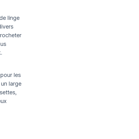
de linge
divers
crocheter
ous
.
pour les
un large
settes,
eux