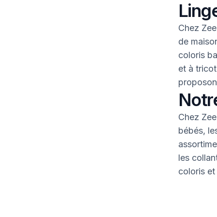
Linge
Chez Zeem
de maison
coloris b
et à tric
proposons
Notr
Chez Zeem
bébés, le
assortime
les colla
coloris et