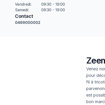
Vendredi
:
09:30 - 19:00
Samedi
:
09:30 - 19:00
Contact
0469000002
Zeem
Venez nou
pour déco
fil à tric
parvenons
est possib
bon marc