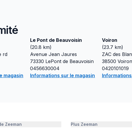
mité
Le Pont de Beauvoisin
Voiron
(
20.8
km)
(
23.7
km)
e rd
Avenue Jean Jaures
ZAC des Blanc
73330
LePont de Beauvoisin
38500
Voiro
0456630004
0420101019
le magasin
Informations sur le magasin
Informations
 de Zeeman
Plus Zeeman