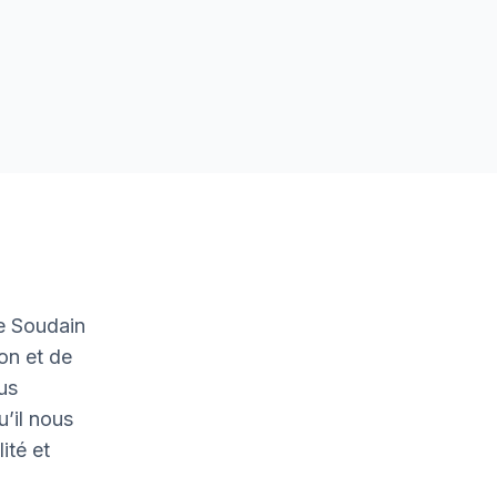
e Soudain
on et de
ous
u’il nous
ité et