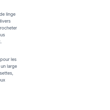
de linge
divers
crocheter
ous
.
pour les
un large
settes,
eux