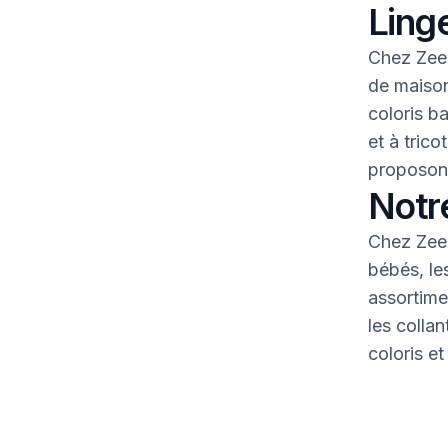
Linge
Chez Zeem
de maison
coloris b
et à tric
proposons
Notr
Chez Zeem
bébés, le
assortime
les colla
coloris et