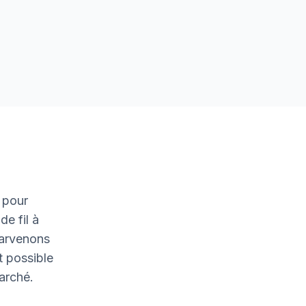
 pour
de fil à
parvenons
t possible
marché.