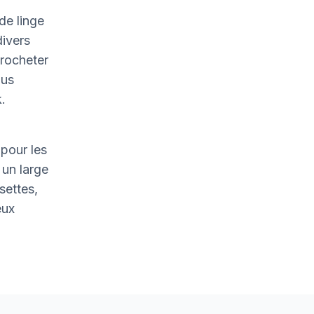
de linge
divers
crocheter
ous
.
pour les
un large
settes,
eux