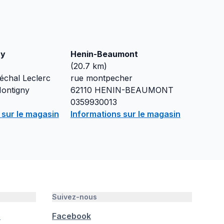
ny
Henin-Beaumont
(
20.7
km)
échal Leclerc
rue montpecher
Montigny
62110
HENIN-BEAUMONT
0359930013
 sur le magasin
Informations sur le magasin
Suivez-nous
é
Facebook