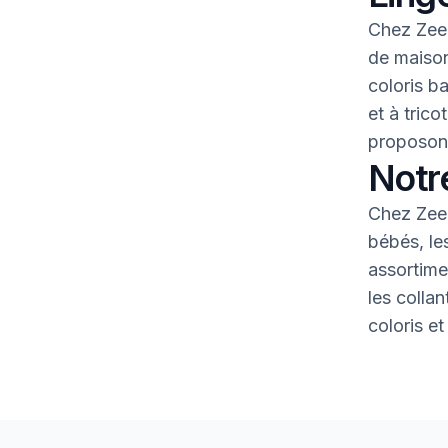
Chez Zeem
de maison
coloris b
et à tric
proposons
Notr
Chez Zeem
bébés, le
assortime
les colla
coloris et