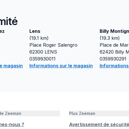
mité
ez
Lens
Billy Montig
(
19.1
km)
(
19.3
km)
Place Roger Salengro
Place de Mar
62300
LENS
62420
Billy 
0359930011
0359930291
le magasin
Informations sur le magasin
Informations
 de Zeeman
Plus Zeeman
mes-nous ?
Avertissement de sécurit