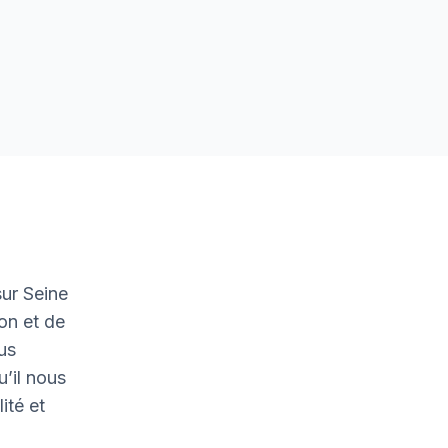
ur Seine
on et de
ous
u’il nous
ité et