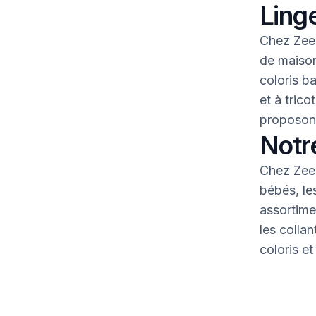
Linge
Chez Zeem
de maison
coloris b
et à tric
proposons
Notr
Chez Zeem
bébés, le
assortime
les colla
coloris et