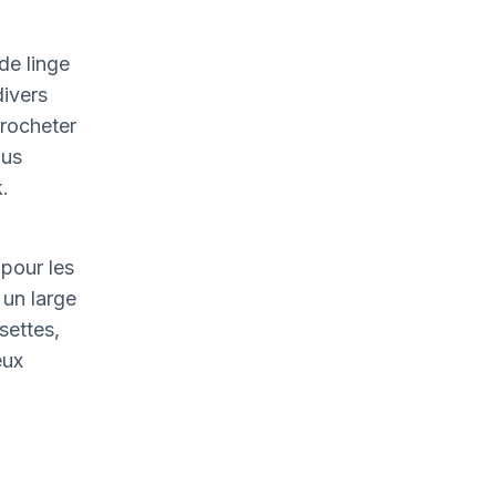
de linge
divers
crocheter
ous
.
pour les
un large
settes,
eux