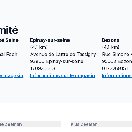
mité
té Seine
Epinay-sur-seine
Bezons
(
4.1
km)
(
4.1
km)
al Foch
Avenue de Lattre de Tassigny
Rue Simone V
93800
Epinay-sur-seine
95063
Bezon
170930063
0173268151
le magasin
Informations sur le magasin
Informations
 de Zeeman
Plus Zeeman