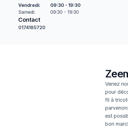
Vendredi
:
09:30 - 19:30
Samedi
:
09:30 - 19:30
Contact
0174185720
Zeem
Venez nou
pour déco
fil à tric
parvenons
est possib
bon marc