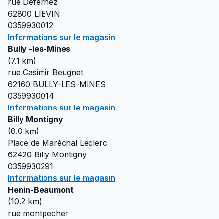
rue Defernez
62800
LIEVIN
0359930012
Informations sur le magasin
Bully -les-Mines
(
7.1
km)
rue Casimir Beugnet
62160
BULLY-LES-MINES
0359930014
Informations sur le magasin
Billy Montigny
(
8.0
km)
Place de Maréchal Leclerc
62420
Billy Montigny
0359930291
Informations sur le magasin
Henin-Beaumont
(
10.2
km)
rue montpecher