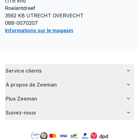
(
11.6
km)
Roelantdreef
3562 KB
UTRECHT OVERVECHT
088-0070207
Informations sur le magasin
Service clients
À propos de Zeeman
Questions fréquentes
Contact
Plus Zeeman
Qui sommes-nous ?
Livraison
Notre histoire
Paiement
Suivez-nous
Avertissement de sécurité
Une entreprise responsable
Retour d'articles
Communiqué de presse
Travailler chez Zeeman
Garantie
Facebook
Offre body gratuit
Zeeman Corporate (anglais)
Compte
Pinterest
Nos campagnes
Rapport annuel RSE
Magasins Zeeman