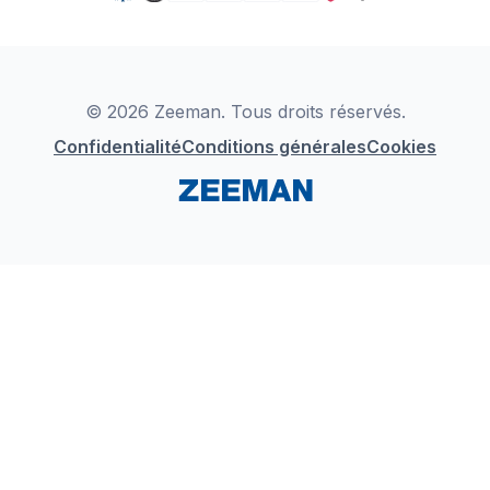
TikTok
Zeeman Business
Detergents
YouTube
Déclaration de Conformité
Instagram
LinkedIn
© 2026 Zeeman. Tous droits réservés.
Confidentialité
Conditions générales
Cookies