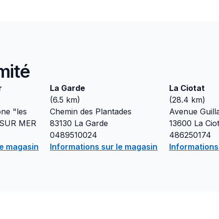
mité
r
La Garde
La Ciotat
(
6.5
km)
(
28.4
km)
one "les
Chemin des Plantades
Avenue Guill
 SUR MER
83130
La Garde
13600
La Ciot
0489510024
486250174
le magasin
Informations sur le magasin
Informations