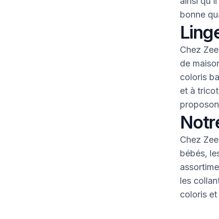
ainsi qu’i
bonne qua
Linge
Chez Zeem
de maison
coloris b
et à tric
proposons
Notr
Chez Zeem
bébés, le
assortime
les colla
coloris et