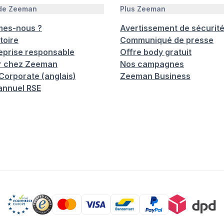
 de Zeeman
Plus Zeeman
mes-nous ?
Avertissement de sécurit
toire
Communiqué de presse
eprise responsable
Offre body gratuit
er chez Zeeman
Nos campagnes
orporate (anglais)
Zeeman Business
annuel RSE