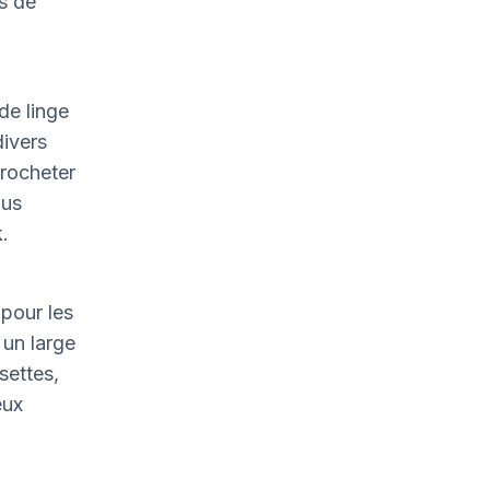
is de
de linge
divers
crocheter
ous
.
pour les
un large
settes,
eux