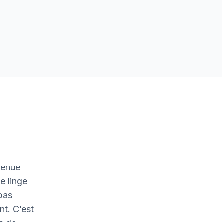
venue
e linge
 bas
nt. C’est