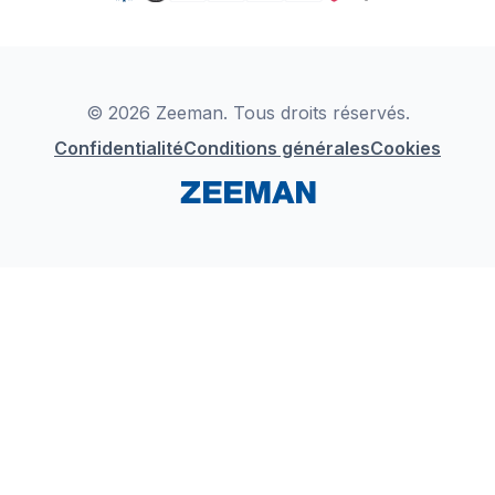
TikTok
Zeeman Business
Detergents
YouTube
Déclaration de Conformité
Instagram
LinkedIn
© 2026 Zeeman. Tous droits réservés.
Confidentialité
Conditions générales
Cookies