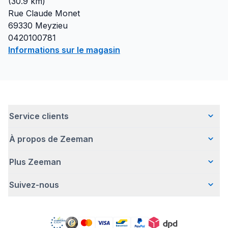
(
30.9
km)
Rue Claude Monet
69330
Meyzieu
0420100781
Informations sur le magasin
Service clients
À propos de Zeeman
Questions fréquentes
Contact
Plus Zeeman
Qui sommes-nous ?
Livraison
Notre histoire
Paiement
Suivez-nous
Avertissement de sécurité
Une entreprise responsable
Retour d'articles
Communiqué de presse
Travailler chez Zeeman
Garantie
Facebook
Offre body gratuit
Zeeman Corporate (anglais)
Compte
Pinterest
Nos campagnes
Rapport annuel RSE
Magasins Zeeman