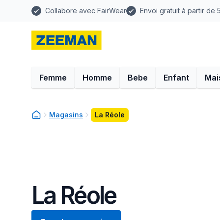
Collabore avec FairWear
Envoi gratuit à partir de
Femme
Homme
Bebe
Enfant
Mai
Magasins
La Réole
La Réole