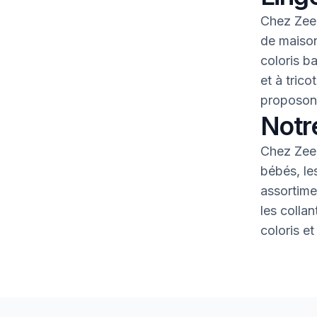
Chez Zeem
de maison
coloris b
et à tric
proposons
Notr
Chez Zeem
bébés, le
assortime
les colla
coloris et