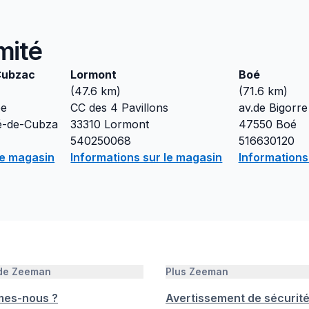
mité
Cubzac
Lormont
Boé
(
47.6
km)
(
71.6
km)
pe
CC des 4 Pavillons
av.de Bigorr
é-de-Cubza
33310
Lormont
47550
Boé
540250068
516630120
le magasin
Informations sur le magasin
Informations
 de Zeeman
Plus Zeeman
mes-nous ?
Avertissement de sécurit