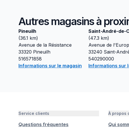
Autres magasins à proxi
Pineuilh
Saint-André-de-
(
36.1
km)
(
47.3
km)
Avenue de la Résistance
Avenue de l'Euro
33320
Pineuilh
33240
Saint-Andr
516571858
540290000
Informations sur le magasin
Informations sur 
Service clients
À propos
Questions fréquentes
Qui som