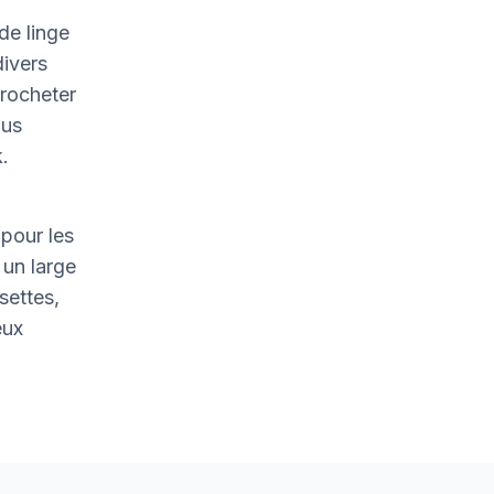
de linge
divers
crocheter
ous
.
pour les
un large
settes,
eux