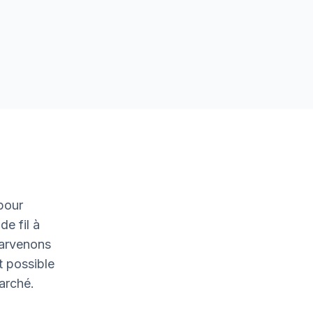
pour
de fil à
parvenons
t possible
marché.