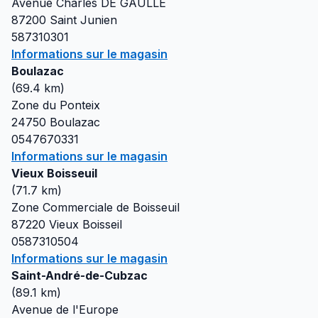
Avenue Charles DE GAULLE
87200
Saint Junien
587310301
Informations sur le magasin
Boulazac
(
69.4
km)
Zone du Ponteix
24750
Boulazac
0547670331
Informations sur le magasin
Vieux Boisseuil
(
71.7
km)
Zone Commerciale de Boisseuil
87220
Vieux Boisseil
0587310504
Informations sur le magasin
Saint-André-de-Cubzac
(
89.1
km)
Avenue de l'Europe