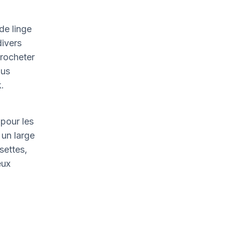
de linge
divers
crocheter
ous
.
pour les
un large
settes,
eux