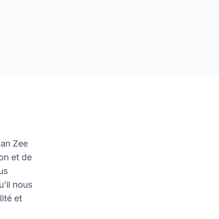
aan Zee
on et de
ous
u’il nous
ité et