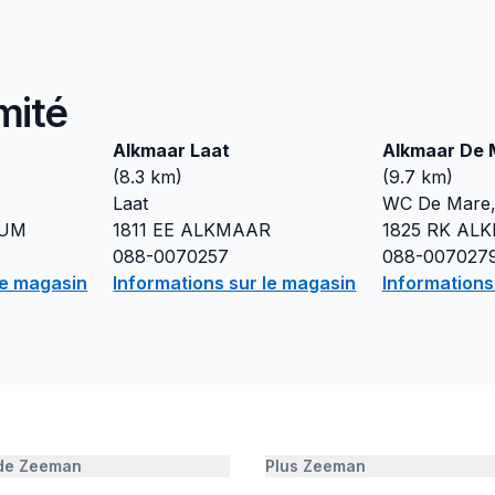
mité
Alkmaar Laat
Alkmaar De 
(
8.3
km)
(
9.7
km)
Laat
WC De Mare,
CUM
1811 EE
ALKMAAR
1825 RK
ALK
088-0070257
088-007027
le magasin
Informations sur le magasin
Informations
 de Zeeman
Plus Zeeman