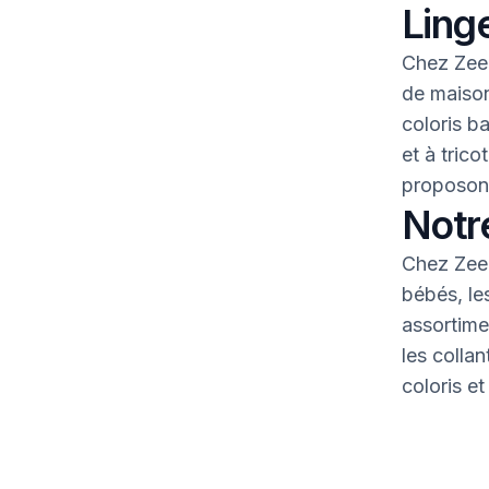
Linge
Chez Zeem
de maison
coloris b
et à tric
proposons
Notr
Chez Zeem
bébés, le
assortime
les colla
coloris et