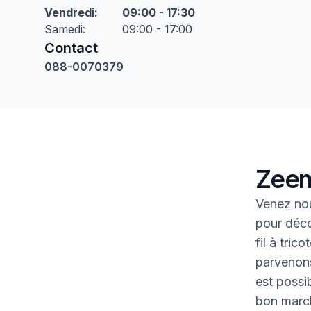
Vendredi
:
09:00 - 17:30
Samedi
:
09:00 - 17:00
Contact
088-0070379
Zeem
Venez no
pour déco
fil à tric
parvenons
est possib
bon marc