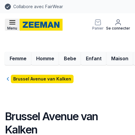
Collabore avec FairWear
Menu
Panier
Se connecter
Femme
Homme
Bebe
Enfant
Maison
Retour
Brussel Avenue van Kalken
Brussel Avenue van
Kalken