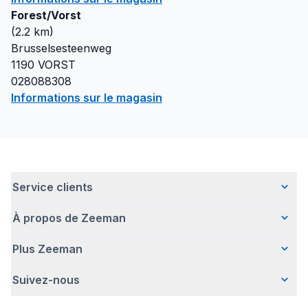
Forest/Vorst
(
2.2
km)
Brusselsesteenweg
1190
VORST
028088308
Informations sur le magasin
Service clients
À propos de Zeeman
Questions fréquentes
Contact
Plus Zeeman
Qui sommes-nous ?
Livraison
Notre histoire
Paiement
Suivez-nous
Avertissement de sécurité
Une entreprise responsable
Retour d'articles
Communiqué de presse
Travailler chez Zeeman
Garantie