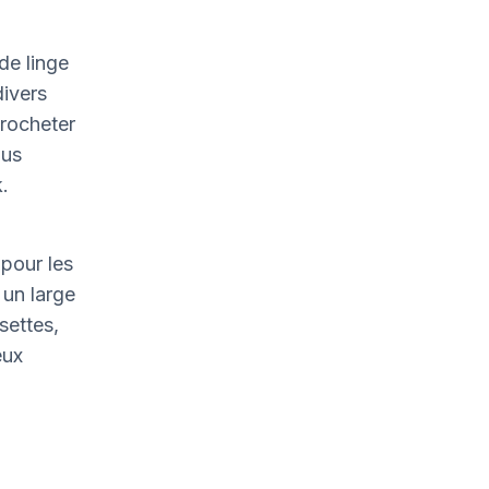
de linge
divers
crocheter
ous
.
pour les
un large
settes,
eux