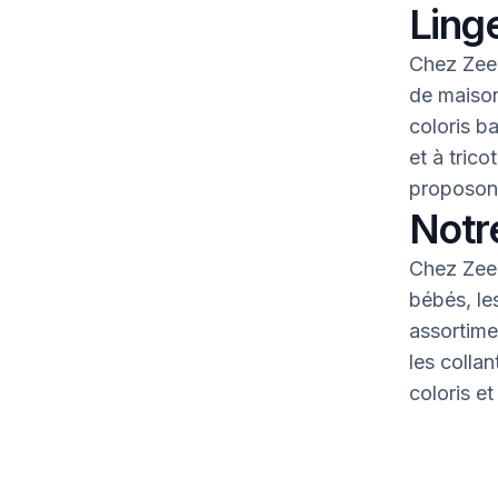
Linge
Chez Zeem
de maison
coloris b
et à tric
proposons
Notr
Chez Zeem
bébés, le
assortime
les colla
coloris et