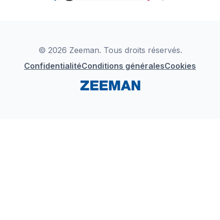
TikTok
Zeeman Business
Detergents
YouTube
Déclaration de Conformité
Instagram
LinkedIn
© 2026 Zeeman. Tous droits réservés.
Confidentialité
Conditions générales
Cookies