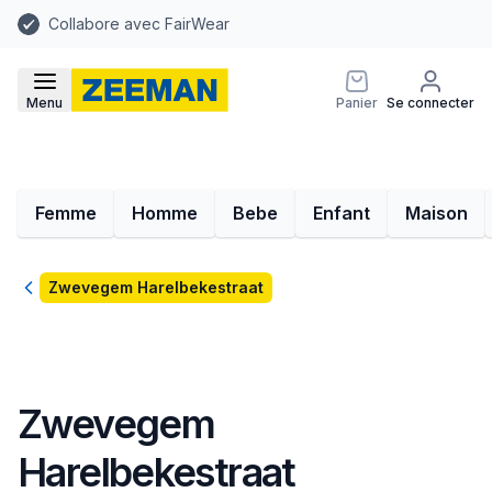
Collabore avec FairWear
Menu
Panier
Se connecter
Femme
Homme
Bebe
Enfant
Maison
Retour
Zwevegem Harelbekestraat
Zwevegem
Harelbekestraat