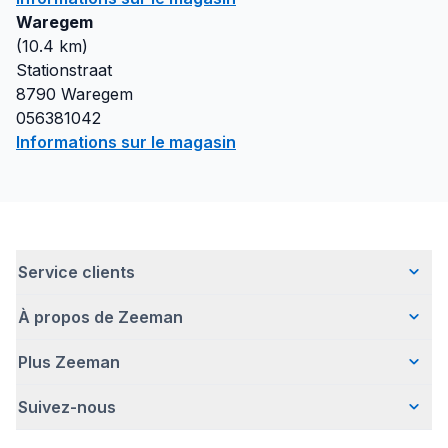
Waregem
(
10.4
km)
Stationstraat
8790
Waregem
056381042
Informations sur le magasin
Service clients
À propos de Zeeman
Questions fréquentes
Contact
Plus Zeeman
Qui sommes-nous ?
Livraison
Notre histoire
Paiement
Suivez-nous
Avertissement de sécurité
Une entreprise responsable
Retour d'articles
Communiqué de presse
Travailler chez Zeeman
Garantie