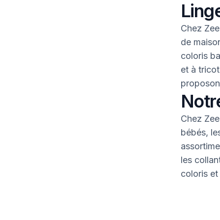
Linge
Chez Zeem
de maison
coloris b
et à tric
proposons
Notr
Chez Zeem
bébés, le
assortime
les colla
coloris et