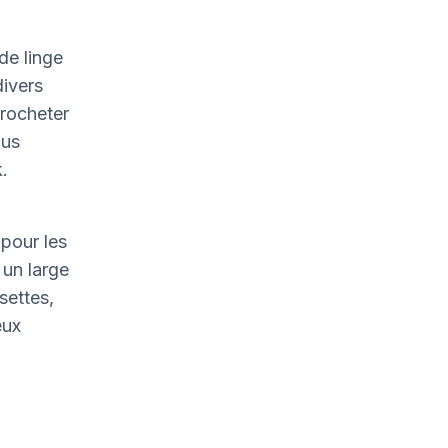
de linge
divers
crocheter
ous
.
pour les
un large
settes,
eux