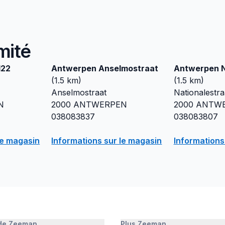
mité
122
Antwerpen Anselmostraat
Antwerpen N
(
1.5
km)
(
1.5
km)
Anselmostraat
Nationalestra
N
2000
ANTWERPEN
2000
ANTW
038083837
038083807
le magasin
Informations sur le magasin
Informations
 de Zeeman
Plus Zeeman