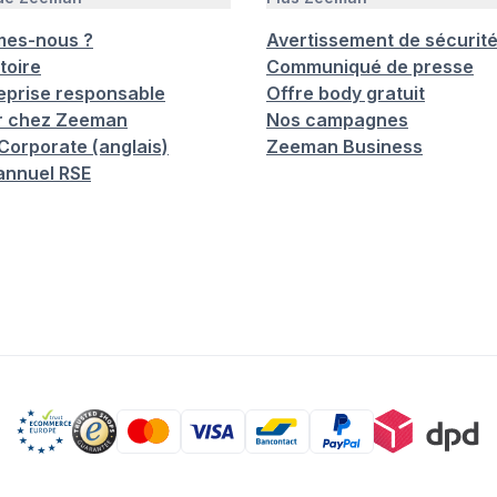
mes-nous ?
Avertissement de sécurit
toire
Communiqué de presse
eprise responsable
Offre body gratuit
er chez Zeeman
Nos campagnes
orporate (anglais)
Zeeman Business
annuel RSE