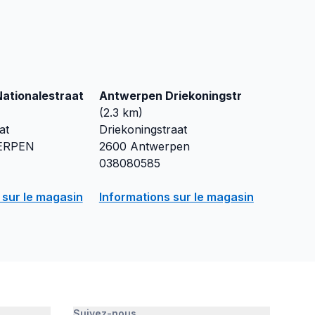
ationalestraat
Antwerpen Driekoningstr
(
2.3
km)
at
Driekoningstraat
ERPEN
2600
Antwerpen
038080585
 sur le magasin
Informations sur le magasin
Suivez-nous