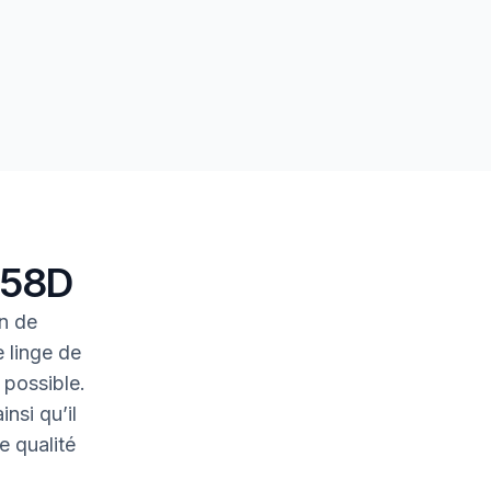
 58D
n de
 linge de
 possible.
nsi qu’il
e qualité