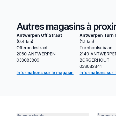
Autres magasins à proxi
Antwerpen Off.Straat
Antwerpen Turn 
(
0.4
km)
(
1.1
km)
Offerandestraat
Turnhoutsebaan
2060
ANTWERPEN
2140
ANTWERPE
038083809
BORGERHOUT
038082841
Informations sur le magasin
Informations sur 
Service clients
À propos