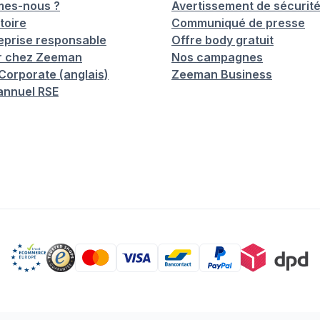
mes-nous ?
Avertissement de sécurit
toire
Communiqué de presse
eprise responsable
Offre body gratuit
er chez Zeeman
Nos campagnes
orporate (anglais)
Zeeman Business
annuel RSE