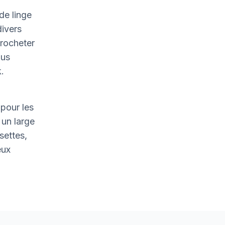
de linge
divers
crocheter
ous
.
pour les
un large
settes,
eux