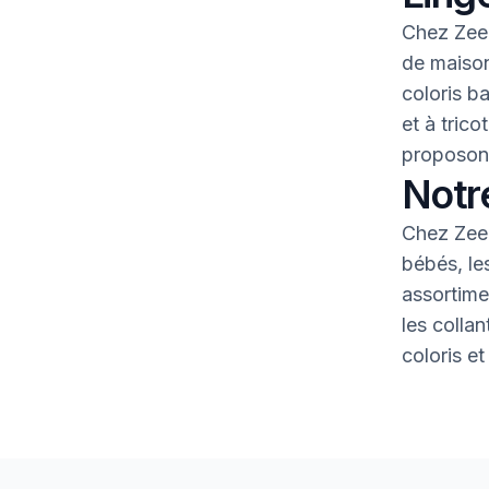
Chez Zeem
de maison
coloris b
et à tric
proposons
Notr
Chez Zeem
bébés, le
assortime
les colla
coloris et