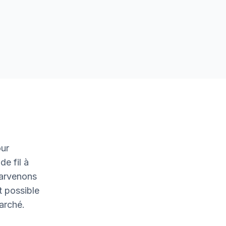
our
de fil à
parvenons
t possible
marché.