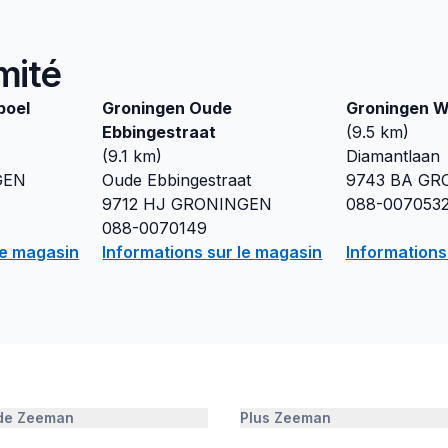
mité
poel
Groningen Oude
Groningen W
Ebbingestraat
(
9.5
km)
(
9.1
km)
Diamantlaan
GEN
Oude Ebbingestraat
9743 BA
GR
9712 HJ
GRONINGEN
088-007053
088-0070149
le magasin
Informations sur le magasin
Informations
 de Zeeman
Plus Zeeman