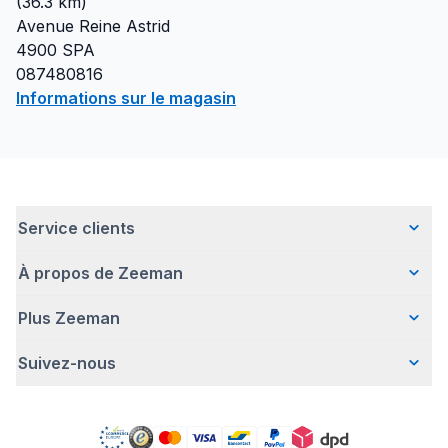
(
36.3
km)
Avenue Reine Astrid
4900
SPA
087480816
Informations sur le magasin
Service clients
À propos de Zeeman
Questions fréquentes
Contact
Plus Zeeman
Qui sommes-nous ?
Livraison
Notre histoire
Paiement
Suivez-nous
Avertissement de sécurité
Une entreprise responsable
Retour d'articles
Communiqué de presse
Travailler chez Zeeman
Garantie
Facebook
Offre body gratuit
Zeeman Corporate (anglais)
Compte
Pinterest
Nos campagnes
Rapport annuel RSE
Magasins Zeeman