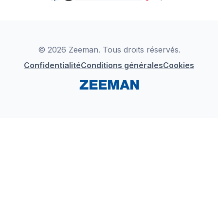
TikTok
Zeeman Business
Detergents
YouTube
Déclaration de Conformité
Instagram
LinkedIn
© 2026 Zeeman. Tous droits réservés.
Confidentialité
Conditions générales
Cookies