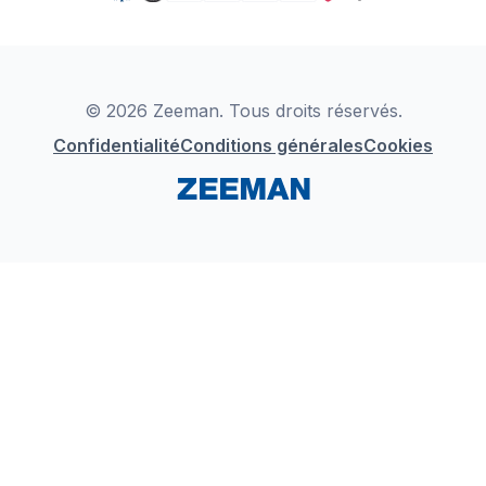
TikTok
Zeeman Business
Detergents
YouTube
Déclaration de Conformité
Instagram
LinkedIn
© 2026 Zeeman. Tous droits réservés.
Confidentialité
Conditions générales
Cookies