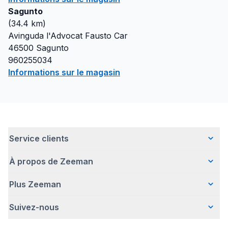
Sagunto
(
34.4
km)
Avinguda l'Advocat Fausto Car
46500
Sagunto
960255034
Informations sur le magasin
Service clients
À propos de Zeeman
Questions fréquentes
Contact
Plus Zeeman
Qui sommes-nous ?
Livraison
Notre histoire
Paiement
Suivez-nous
Avertissement de sécurité
Une entreprise responsable
Retour d'articles
Communiqué de presse
Travailler chez Zeeman
Garantie