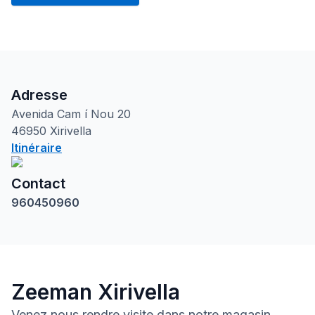
Adresse
Avenida Cam
í Nou 20
46950
Xirivella
Itinéraire
Contact
960450960
Zeeman Xirivella
Venez nous rendre visite dans notre magasin