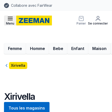
Collabore avec FairWear
Menu
Panier
Se connecter
Femme
Homme
Bebe
Enfant
Maison
Retour
Xirivella
Xirivella
Tous les magasins