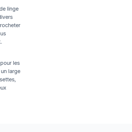
de linge
divers
crocheter
ous
.
pour les
un large
settes,
eux