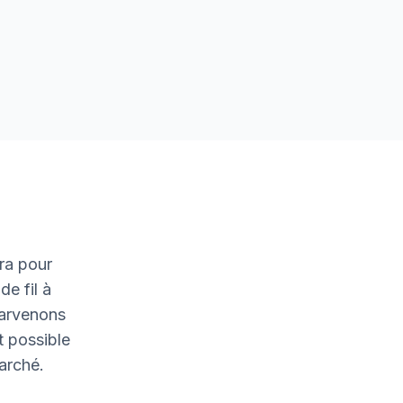
ra pour
de fil à
parvenons
t possible
marché.