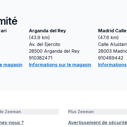
mité
ari
Arganda del Rey
Madrid Calle
(
43.9
km)
(
47.6
km)
Av. del Ejercito
Calle Alustan
28500
Arganda del Rey
28003
Madri
910382471
910489442
le magasin
Informations sur le magasin
Informations
 de Zeeman
Plus Zeeman
mes-nous ?
Avertissement de sécurit