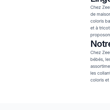
Chez Zeem
de maison
coloris b
et à tric
proposons
Notr
Chez Zeem
bébés, le
assortime
les colla
coloris et