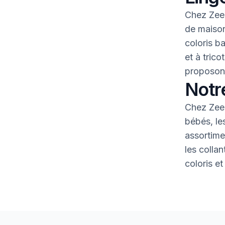
Chez Zeem
de maison
coloris b
et à tric
proposons
Notr
Chez Zeem
bébés, le
assortime
les colla
coloris et