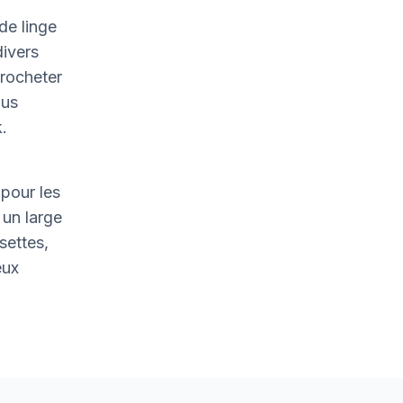
de linge
divers
crocheter
ous
.
pour les
un large
settes,
eux