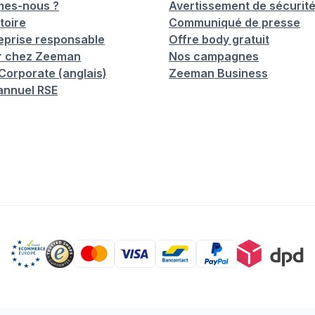
mes-nous ?
Avertissement de sécurit
toire
Communiqué de presse
eprise responsable
Offre body gratuit
er chez Zeeman
Nos campagnes
orporate (anglais)
Zeeman Business
annuel RSE