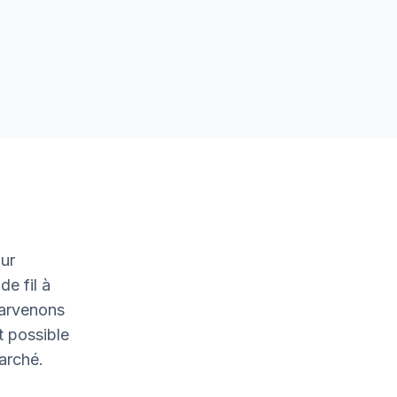
ur
de fil à
parvenons
t possible
marché.