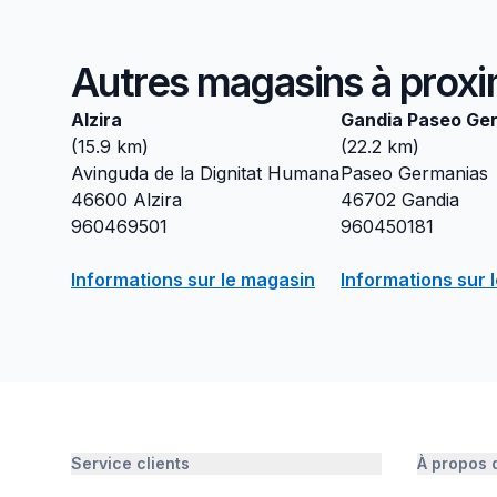
Autres magasins à proxi
Alzira
Gandia Paseo Ge
(
15.9
km)
(
22.2
km)
Avinguda de la Dignitat Humana
Paseo Germanias
46600
Alzira
46702
Gandia
960469501
960450181
Informations sur le magasin
Informations sur 
Service clients
À propos