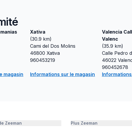
mité
rmanias
Xativa
Valencia Cal
(
30.9
km)
Valenc
Cami del Dos Molins
(
35.9
km)
46800
Xativa
Calle Pedro d
960453219
46022
Valenc
960452678
le magasin
Informations sur le magasin
Informations
 de Zeeman
Plus Zeeman