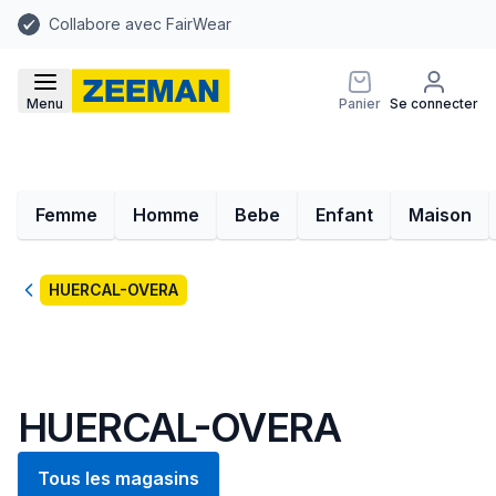
Collabore avec FairWear
Menu
Panier
Se connecter
Femme
Homme
Bebe
Enfant
Maison
Retour
HUERCAL-OVERA
HUERCAL-OVERA
Tous les magasins