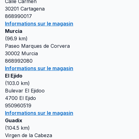
Calle Carmen
30201
Cartagena
868990017
Informations sur le magasin
Murcia
(
96.9
km)
Paseo Marques de Corvera
30002
Murcia
868992080
Informations sur le magasin
El Ejido
(
103.0
km)
Bulevar El Ejidoo
4700
El Ejido
950960519
Informations sur le magasin
Guadix
(
104.5
km)
Virgen de la Cabeza