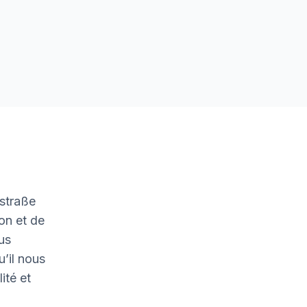
estraße
on et de
ous
u’il nous
ité et