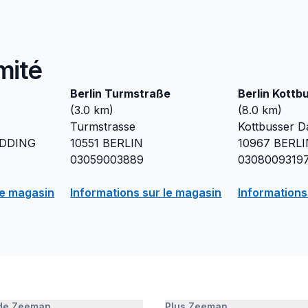
mité
Berlin Turmstraße
Berlin Kott
(
3.0
km)
(
8.0
km)
Turmstrasse
Kottbusser 
EDDING
10551
BERLIN
10967
BERLI
03059003889
0308009319
le magasin
Informations sur le magasin
Informations
 de Zeeman
Plus Zeeman