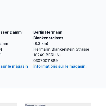
busser Damm
Berlin Hermann
Blankensteinstr
Damm
(
8.3
km)
N
Hermann Blankenstein Strasse
7
10249
BERLIN
03070011889
 sur le magasin
Informations sur le magasin
Suivez-nous