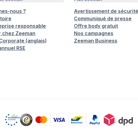
mes-nous ?
Avertissement de sécurit
toire
Communiqué de presse
eprise responsable
Offre body gratuit
er chez Zeeman
Nos campagnes
orporate (anglais)
Zeeman Business
annuel RSE