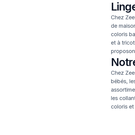
Linge
Chez Zeem
de maison
coloris b
et à tric
proposons
Notr
Chez Zeem
bébés, le
assortime
les colla
coloris et