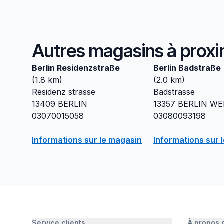
Autres magasins à proxi
Berlin Residenzstraße
Berlin Badstraße
(
1.8
km)
(
2.0
km)
Residenz strasse
Badstrasse
13409
BERLIN
13357
BERLIN W
03070015058
03080093198
Informations sur le magasin
Informations sur 
Service clients
À propos