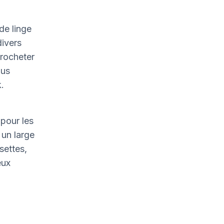
de linge
divers
crocheter
ous
.
pour les
un large
settes,
eux