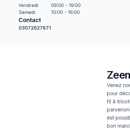
Vendredi
:
09:00 - 19:00
Samedi
:
10:00 - 16:00
Contact
03072627871
Zeem
Venez nou
pour déco
fil à tric
parvenons
est possib
bon marc