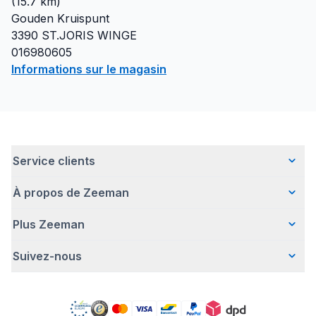
(
15.7
km)
Gouden Kruispunt
3390
ST.JORIS WINGE
016980605
Informations sur le magasin
Service clients
À propos de Zeeman
Questions fréquentes
Contact
Plus Zeeman
Qui sommes-nous ?
Livraison
Notre histoire
Paiement
Suivez-nous
Avertissement de sécurité
Une entreprise responsable
Retour d'articles
Communiqué de presse
Travailler chez Zeeman
Garantie
Facebook
Offre body gratuit
Zeeman Corporate (anglais)
Compte
Pinterest
Nos campagnes
Rapport annuel RSE
Magasins Zeeman