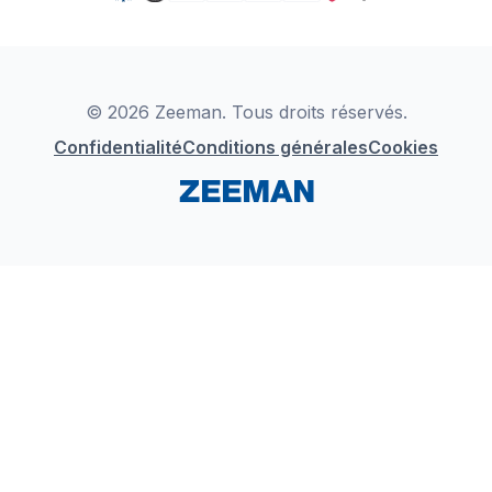
TikTok
Zeeman Business
Detergents
YouTube
Déclaration de Conformité
Instagram
LinkedIn
© 2026 Zeeman. Tous droits réservés.
Confidentialité
Conditions générales
Cookies